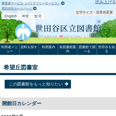
本文へ
読み上げる
障害者サービス（バリアフリーサービス）
世田谷区ホームページ
文字サイズ・背景色変更
利用者メニ
資料を探す
利用案内
各図書館案
図書館で調
世田谷を知
ュー
内
べる
る
希望丘図書室
この図書館をもっと知りたい
開館日カレンダー