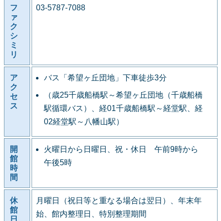
フ
03-5787-7088
ァ
ク
シ
ミ
リ
ア
バス「希望ヶ丘団地」下車徒歩3分
ク
（歳25千歳船橋駅～希望ヶ丘団地（千歳船橋
セ
ス
駅循環バス）、経01千歳船橋駅～経堂駅、経
02経堂駅～八幡山駅）
開
火曜日から日曜日、祝・休日 午前9時から
館
午後5時
時
間
休
月曜日（祝日等と重なる場合は翌日）、年末年
館
始、館内整理日、特別整理期間
日