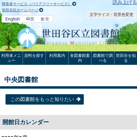
本文へ
読み上げる
障害者サービス（バリアフリーサービス）
世田谷区ホームページ
文字サイズ・背景色変更
利用者メニ
資料を探す
利用案内
各図書館案
図書館で調
世田谷を知
ュー
内
べる
る
中央図書館
この図書館をもっと知りたい
開館日カレンダー