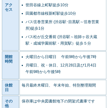
アク
世田谷線上町駅徒歩10分
セス
田園都市線桜新町駅徒歩10分
バス弦巻営業所 (渋谷駅･目黒駅～弦巻営業
所)徒歩1分
バス松が丘交番前 (渋谷駅～祖師ヶ谷大蔵
駅・成城学園前駅・用賀駅）徒歩５分
開館
火曜日から日曜日 午前9時から午後7時
時間
月曜日、祝・休日、12月28日及び1月4日
午前9時から午後5時
休館
毎月最終木曜日、 年末年始、特別整理期間
日
その
保存庫は中央図書館地下の閉架式書庫です
他