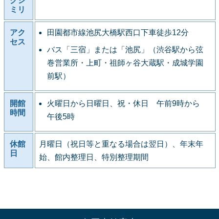
クシ
ミリ
アク
田園都市線池尻大橋駅西口下車徒歩12分
セス
バス「三宿」または「池尻」（渋谷駅から弦
巻営業所・上町・祖師ヶ谷大蔵駅・成城学園
前駅）
開館
火曜日から日曜日、祝・休日 午前9時から
時間
午後5時
休館
月曜日（祝日等と重なる場合は翌日）、年末年
日
始、館内整理日、特別整理期間