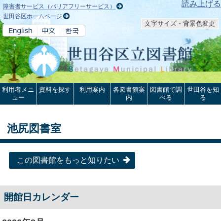
本文へ
読み上げる
障害者サービス（バリアフリーサービス）
世田谷区ホームページ
文字サイズ・背景色変更
利用者メニ
資料を探す
利用案内
各図書館案
図書館で調
世田谷を知
ュー
内
べる
る
池尻図書室
この図書館をもっと知りたい
開館日カレンダー