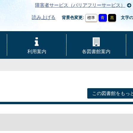
障害者サービス（バリアフリーサービス）
読み上げる
背景色変更
文字
標準
青
黒
利用案内
各図書館案内
この図書館をもっ