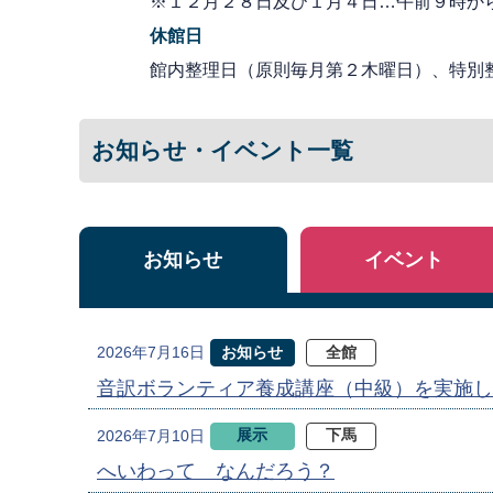
※１２月２８日及び１月４日…午前９時か
休館日
館内整理日（原則毎月第２木曜日）、特別
お知らせ・イベント一覧
お知らせ
イベント
お知らせ
全館
2026年7月16日
音訳ボランティア養成講座（中級）を実施し
展示
下馬
2026年7月10日
へいわって なんだろう？