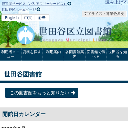
本文へ
読み上げる
障害者サービス（バリアフリーサービス）
世田谷区ホームページ
文字サイズ・背景色変更
利用者メニ
資料を探す
利用案内
各図書館案
図書館で調
世田谷を知
ュー
内
べる
る
世田谷図書館
この図書館をもっと知りたい
開館日カレンダー