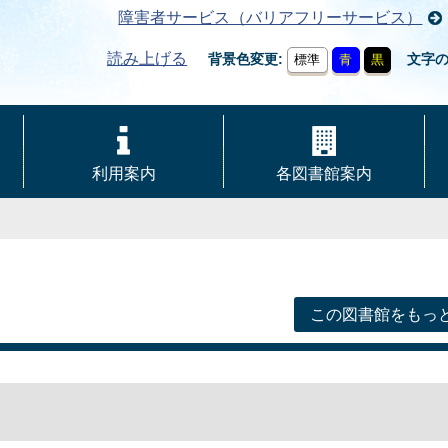
障害者サービス（バリアフリーサービス）
読み上げる
背景色変更
文字
標準
青
黒
利用案内
各図書館案内
この図書館をもっ