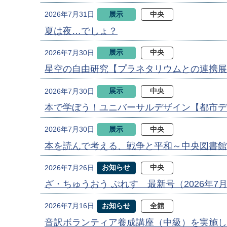
展示
中央
2026年7月31日
夏は夜…でしょ？
展示
中央
2026年7月30日
星空の自由研究【プラネタリウムとの連携展
展示
中央
2026年7月30日
本で学ぼう！ユニバーサルデザイン【都市デ
展示
中央
2026年7月30日
本を読んで考える、戦争と平和～中央図書館
お知らせ
中央
2026年7月26日
ざ・ちゅうおう ぷれす 最新号（2026年7
お知らせ
全館
2026年7月16日
音訳ボランティア養成講座（中級）を実施し