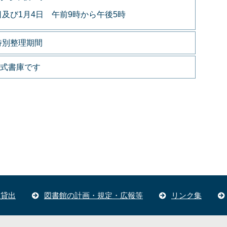
日及び1月4日 午前9時から午後5時
特別整理期間
式書庫です
体貸出
図書館の計画・規定・広報等
リンク集