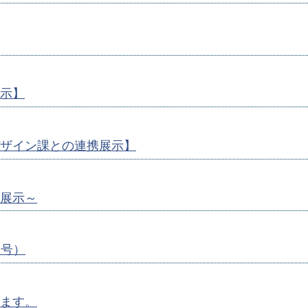
示】
ザイン課との連携展示】
展示～
月号）
ます。