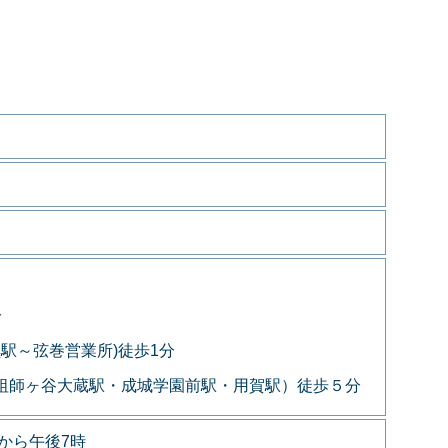
分
黒駅～弦巻営業所)徒歩1分
～祖師ヶ谷大蔵駅・成城学園前駅・用賀駅）徒歩５分
から午後7時