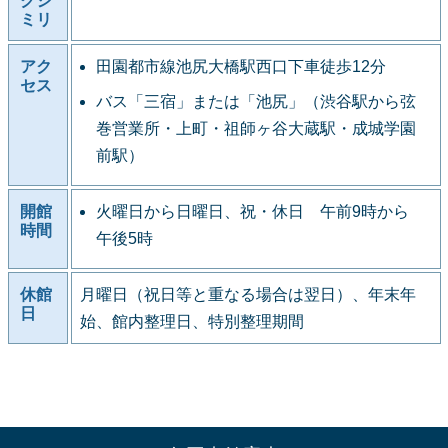
クシ
ミリ
アク
田園都市線池尻大橋駅西口下車徒歩12分
セス
バス「三宿」または「池尻」（渋谷駅から弦
巻営業所・上町・祖師ヶ谷大蔵駅・成城学園
前駅）
開館
火曜日から日曜日、祝・休日 午前9時から
時間
午後5時
休館
月曜日（祝日等と重なる場合は翌日）、年末年
日
始、館内整理日、特別整理期間