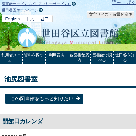
本文へ
読み上げる
障害者サービス（バリアフリーサービス）
世田谷区ホームページ
文字サイズ・背景色変更
利用者メニ
資料を探す
利用案内
各図書館案
図書館で調
世田谷を知
ュー
内
べる
る
池尻図書室
この図書館をもっと知りたい
開館日カレンダー