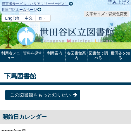
本文へ
読み上げる
障害者サービス（バリアフリーサービス）
世田谷区ホームページ
文字サイズ・背景色変更
利用者メニ
資料を探す
利用案内
各図書館案
図書館で調
世田谷を知
ュー
内
べる
る
下馬図書館
この図書館をもっと知りたい
開館日カレンダー