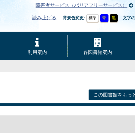
障害者サービス（バリアフリーサービス）
読み上げる
背景色変更
文字
標準
青
黒
利用案内
各図書館案内
この図書館をもっ