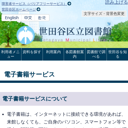
本文へ
読み上げる
障害者サービス（バリアフリーサービス）
世田谷区ホームページ
文字サイズ・背景色変更
利用者メニ
資料を探す
利用案内
各図書館案
図書館で調
世田谷を知
ュー
内
べる
る
電子書籍サービス
電子書籍サービスについて
電子書籍は、インターネットに接続できる環境があれば、
来館しなくても、ご自身のパソコン、スマートフォン等で