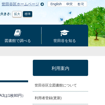
世田谷区ホームページ
の大きさ
拡大
標準
図書館で調べる
世田谷を知る
利用案内
世田谷区立図書館について
3は1枚80円）
利用者登録(更新)