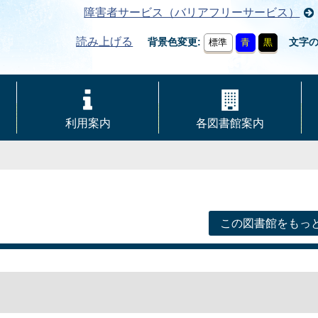
障害者サービス（バリアフリーサービス）
読み上げる
背景色変更
文字
標準
青
黒
利用案内
各図書館案内
この図書館をもっ