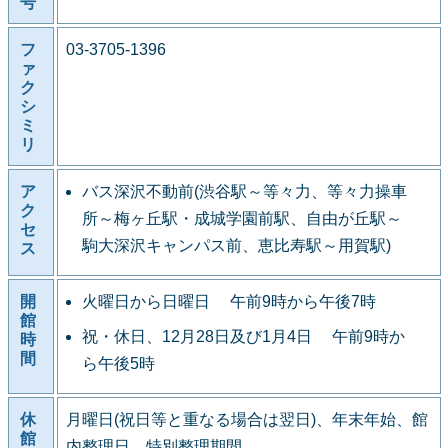
号
フ
03-3705-1396
ァ
ク
シ
ミ
リ
ア
バス深沢不動前(渋谷駅～等々力、等々力操車
ク
所～梅ヶ丘駅・成城学園前駅、自由が丘駅～
セ
駒大深沢キャンパス前、恵比寿駅～用賀駅)
ス
開
火曜日から日曜日 午前9時から午後7時
館
祝・休日、12月28日及び1月4日 午前9時か
時
間
ら午後5時
休
月曜日(祝日等と重なる場合は翌日)、年末年始、館
館
内整理日、特別整理期間