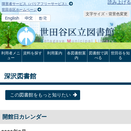
本文へ
読み上げる
障害者サービス（バリアフリーサービス）
世田谷区ホームページ
文字サイズ・背景色変更
利用者メニ
資料を探す
利用案内
各図書館案
図書館で調
世田谷を知
ュー
内
べる
る
深沢図書館
この図書館をもっと知りたい
開館日カレンダー