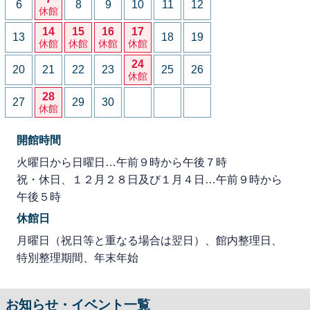
6
8
9
10
11
12
休館
14
15
16
17
13
18
19
休館
休館
休館
休館
24
20
21
22
23
25
26
休館
28
27
29
30
休館
開館時間
火曜日から日曜日…午前９時から午後７時
祝・休日、１２月２８日及び１月４日…午前９時から
午後５時
休館日
月曜日（祝日等と重なる場合は翌日）、館内整理日、
特別整理期間、年末年始
お知らせ・イベント一覧