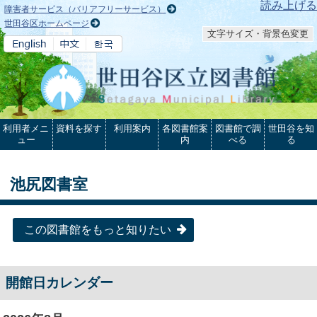
本文へ
読み上げる
障害者サービス（バリアフリーサービス）
世田谷区ホームページ
文字サイズ・背景色変更
利用者メニ
資料を探す
利用案内
各図書館案
図書館で調
世田谷を知
ュー
内
べる
る
池尻図書室
この図書館をもっと知りたい
開館日カレンダー