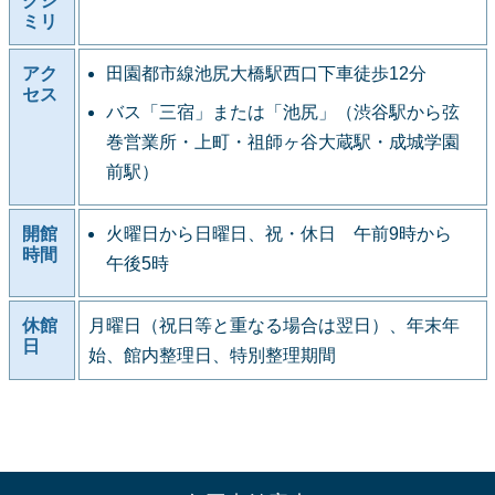
クシ
ミリ
アク
田園都市線池尻大橋駅西口下車徒歩12分
セス
バス「三宿」または「池尻」（渋谷駅から弦
巻営業所・上町・祖師ヶ谷大蔵駅・成城学園
前駅）
開館
火曜日から日曜日、祝・休日 午前9時から
時間
午後5時
休館
月曜日（祝日等と重なる場合は翌日）、年末年
日
始、館内整理日、特別整理期間