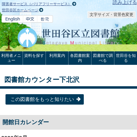
本文へ
読み上げる
障害者サービス（バリアフリーサービス）
世田谷区ホームページ
文字サイズ・背景色変更
利用者メニ
資料を探す
利用案内
各図書館案
図書館で調
世田谷を知
ュー
内
べる
る
図書館カウンター下北沢
この図書館をもっと知りたい
開館日カレンダー