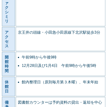
ァ
ク
シ
ミ
リ
ア
京王井の頭線・小田急小田原線下北沢駅徒歩3分
ク
セ
ス
開
午前9時から午後9時
館
12月28日及び1月4日 午前9時から午後5時
時
間
休
館内整理日（原則毎月第３木曜）、年末年始
館
日
備
図書館カウンターは予約資料の貸出・返却を中心
考