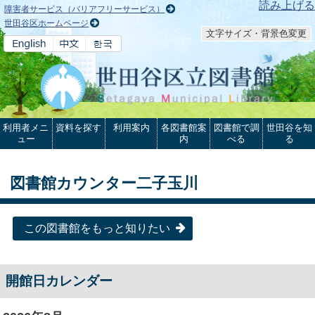
本文へ
読み上げる
障害者サービス（バリアフリーサービス）
世田谷区ホームページ
文字サイズ・背景色変更
利用者メニ
資料を探す
利用案内
各図書館案
図書館で調
世田谷を知
ュー
内
べる
る
図書館カウンター二子玉川
この図書館をもっと知りたい
開館日カレンダー