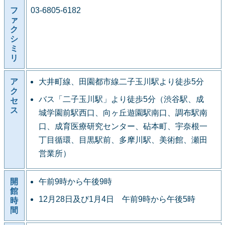
フ
03-6805-6182
ァ
ク
シ
ミ
リ
ア
大井町線、田園都市線二子玉川駅より徒歩5分
ク
バス「二子玉川駅」より徒歩5分（渋谷駅、成
セ
ス
城学園前駅西口、向ヶ丘遊園駅南口、調布駅南
口、成育医療研究センター、砧本町、宇奈根一
丁目循環、目黒駅前、多摩川駅、美術館、瀬田
営業所）
開
午前9時から午後9時
館
12月28日及び1月4日 午前9時から午後5時
時
間