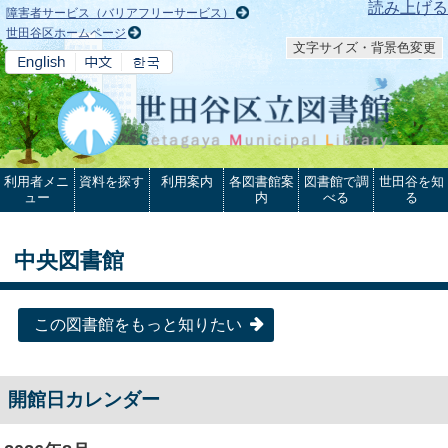
本文へ
読み上げる
障害者サービス（バリアフリーサービス）
世田谷区ホームページ
文字サイズ・背景色変更
利用者メニ
資料を探す
利用案内
各図書館案
図書館で調
世田谷を知
ュー
内
べる
る
中央図書館
この図書館をもっと知りたい
開館日カレンダー