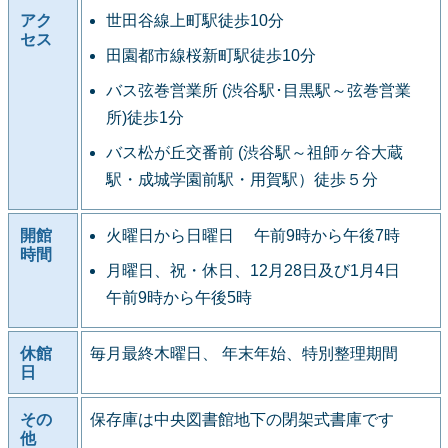
アク
世田谷線上町駅徒歩10分
セス
田園都市線桜新町駅徒歩10分
バス弦巻営業所 (渋谷駅･目黒駅～弦巻営業
所)徒歩1分
バス松が丘交番前 (渋谷駅～祖師ヶ谷大蔵
駅・成城学園前駅・用賀駅）徒歩５分
開館
火曜日から日曜日 午前9時から午後7時
時間
月曜日、祝・休日、12月28日及び1月4日
午前9時から午後5時
休館
毎月最終木曜日、 年末年始、特別整理期間
日
その
保存庫は中央図書館地下の閉架式書庫です
他