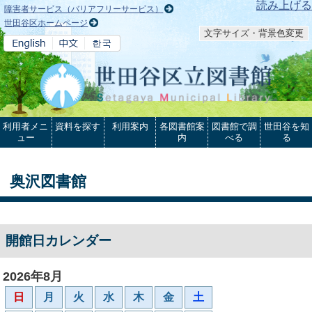
本文へ
読み上げる
障害者サービス（バリアフリーサービス）
世田谷区ホームページ
文字サイズ・背景色変更
利用者メニ
資料を探す
利用案内
各図書館案
図書館で調
世田谷を知
ュー
内
べる
る
奥沢図書館
開館日カレンダー
2026年8月
日
月
火
水
木
金
土