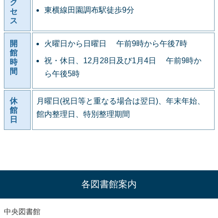
ク
東横線田園調布駅徒歩9分
セ
ス
開
火曜日から日曜日 午前9時から午後7時
館
祝・休日、12月28日及び1月4日 午前9時か
時
間
ら午後5時
休
月曜日(祝日等と重なる場合は翌日)、年末年始、
館
館内整理日、特別整理期間
日
各図書館案内
中央図書館