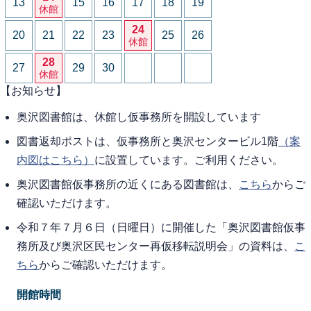
13
15
16
17
18
19
休館
24
20
21
22
23
25
26
休館
28
27
29
30
休館
【お知らせ】
奥沢図書館は、休館し仮事務所を開設しています
図書返却ポストは、仮事務所と奥沢センタービル1階
（案
内図はこちら）
に設置しています。ご利用ください。
奥沢図書館仮事務所の近くにある図書館は、
こちら
からご
確認いただけます。
令和７年７月６日（日曜日）に開催した「奥沢図書館仮事
務所及び奥沢区民センター再仮移転説明会」の資料は、
こ
ちら
からご確認いただけます。
開館時間