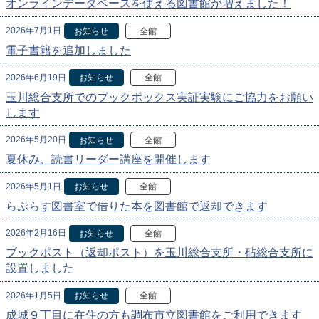
オンラインデータベースを使える図書館が増えました！
2026年7月1日
お知らせ
全館
電子書籍を追加しました
2026年6月19日
お知らせ
全館
玉川総合支所でのブックボックス実証実験にご協力をお願い
します
2026年5月20日
お知らせ
全館
夏休み、読書リーダー講座を開催します
2026年5月1日
お知らせ
全館
らぷらす図書室で借りた本を図書館で返却できます
2026年2月16日
お知らせ
全館
ブックポスト（返却ポスト）を玉川総合支所・砧総合支所に
設置しました
2026年1月5日
お知らせ
全館
成城９丁目に在住の方も調布市立図書館をご利用できます