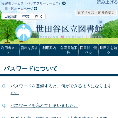
本文へ
読み上げる
障害者サービス（バリアフリーサービス）
世田谷区ホームページ
文字サイズ・背景色変更
利用者メニ
資料を探す
利用案内
各図書館案
図書館で調
世田谷を知
ュー
内
べる
る
パスワードについて
パスワードを登録すると、何ができるようになります
か。
パスワードを忘れてしまいました。