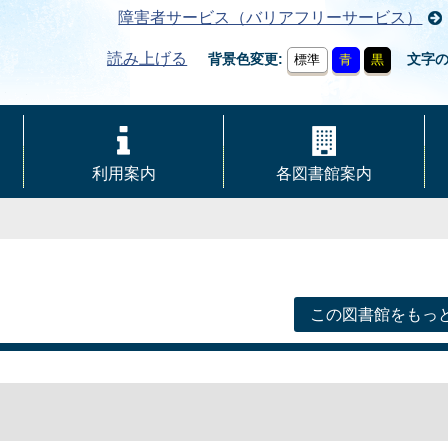
障害者サービス（バリアフリーサービス）
読み上げる
背景色変更
文字
標準
青
黒
利用案内
各図書館案内
この図書館をもっ