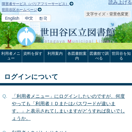
本文へ
読み上げる
障害者サービス（バリアフリーサービス）
世田谷区ホームページ
文字サイズ・背景色変更
利用者メニ
資料を探す
利用案内
各図書館案
図書館で調
世田谷を知
ュー
内
べる
る
ログインについて
「利用者メニュー」にログインしたいのですが、何度
やっても「利用者ＩＤまたはパスワードが違いま
す。」と表示されてしまいますがどうすれば良いでし
ょうか。