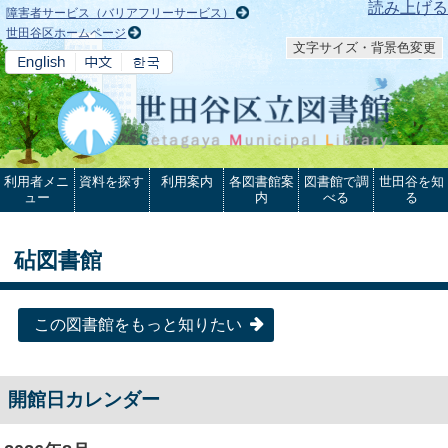
本文へ
読み上げる
障害者サービス（バリアフリーサービス）
世田谷区ホームページ
文字サイズ・背景色変更
利用者メニ
資料を探す
利用案内
各図書館案
図書館で調
世田谷を知
ュー
内
べる
る
砧図書館
この図書館をもっと知りたい
開館日カレンダー