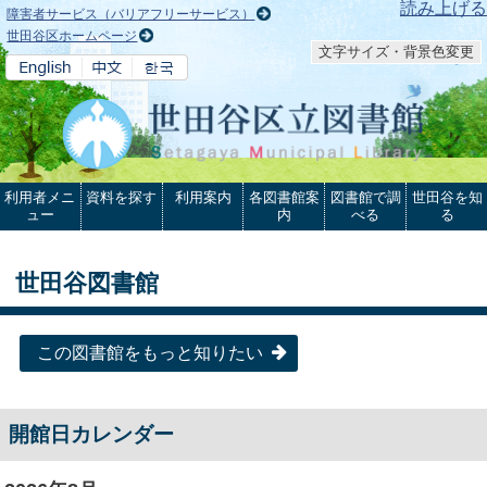
本文へ
読み上げる
障害者サービス（バリアフリーサービス）
世田谷区ホームページ
文字サイズ・背景色変更
利用者メニ
資料を探す
利用案内
各図書館案
図書館で調
世田谷を知
ュー
内
べる
る
世田谷図書館
この図書館をもっと知りたい
開館日カレンダー