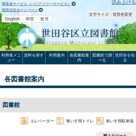
本文へ
読み上げる
障害者サービス（バリアフリーサービス）
世田谷区ホームページ
文字サイズ・背景色変更
利用者メニ
資料を探す
利用案内
各図書館案
図書館で調
世田谷を知
ュー
内
べる
る
各図書館案内
図書館
エレベーター
車いす用トイレ
車いす用駐車場