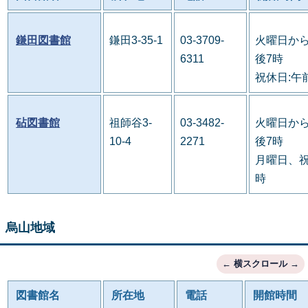
鎌田図書館
鎌田3-35-1
03-3709-
火曜日から
6311
後7時
祝休日:午
砧図書館
祖師谷3-
03-3482-
火曜日から
10-4
2271
後7時
月曜日、祝
時
烏山地域
図書館名
所在地
電話
開館時間