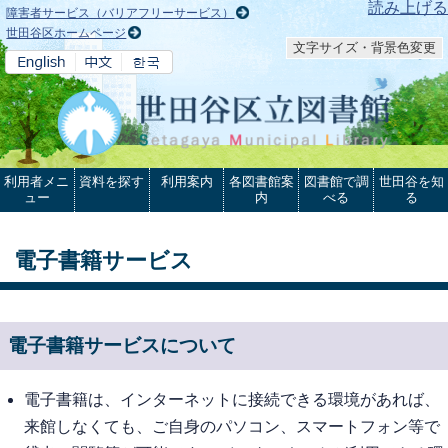
本文へ
読み上げる
障害者サービス（バリアフリーサービス）
世田谷区ホームページ
文字サイズ・背景色変更
利用者メニ
資料を探す
利用案内
各図書館案
図書館で調
世田谷を知
ュー
内
べる
る
電子書籍サービス
電子書籍サービスについて
電子書籍は、インターネットに接続できる環境があれば、
来館しなくても、ご自身のパソコン、スマートフォン等で