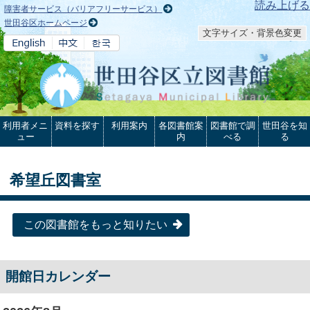
本文へ
読み上げる
障害者サービス（バリアフリーサービス）
世田谷区ホームページ
文字サイズ・背景色変更
利用者メニ
資料を探す
利用案内
各図書館案
図書館で調
世田谷を知
ュー
内
べる
る
希望丘図書室
この図書館をもっと知りたい
開館日カレンダー