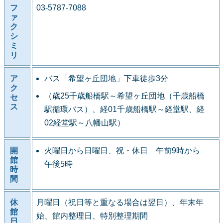
フ
03-5787-7088
ァ
ク
シ
ミ
リ
ア
バス「希望ヶ丘団地」下車徒歩3分
ク
（歳25千歳船橋駅～希望ヶ丘団地（千歳船橋
セ
ス
駅循環バス）、経01千歳船橋駅～経堂駅、経
02経堂駅～八幡山駅）
開
火曜日から日曜日、祝・休日 午前9時から
館
午後5時
時
間
休
月曜日（祝日等と重なる場合は翌日）、年末年
館
始、館内整理日、特別整理期間
日