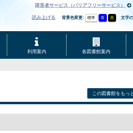
障害者サービス（バリアフリーサービス）
読み上げる
背景色変更
文字
標準
青
黒
利用案内
各図書館案内
この図書館をもっ