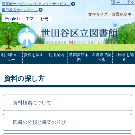
本文へ
読み上げる
障害者サービス（バリアフリーサービス）
世田谷区ホームページ
文字サイズ・背景色変更
利用者メニ
資料を探す
利用案内
各図書館案
図書館で調
世田谷を知
ュー
内
べる
る
資料の探し方
資料検索について
図書の分類と書架の並び