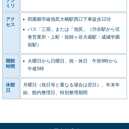
クシ
ミリ
アク
田園都市線池尻大橋駅西口下車徒歩12分
セス
バス「三宿」または「池尻」（渋谷駅から弦
巻営業所・上町・祖師ヶ谷大蔵駅・成城学園
前駅）
開館
火曜日から日曜日、祝・休日 午前9時から
時間
午後5時
休館
月曜日（祝日等と重なる場合は翌日）、年末年
日
始、館内整理日、特別整理期間