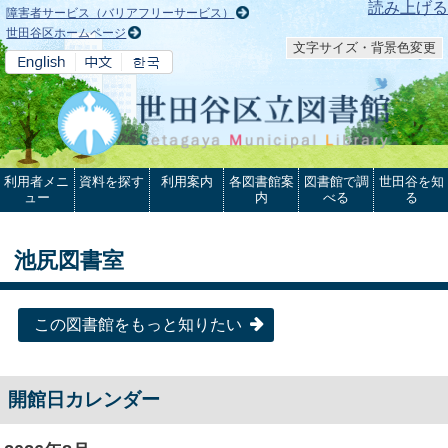
本文へ
読み上げる
障害者サービス（バリアフリーサービス）
世田谷区ホームページ
文字サイズ・背景色変更
利用者メニ
資料を探す
利用案内
各図書館案
図書館で調
世田谷を知
ュー
内
べる
る
池尻図書室
この図書館をもっと知りたい
開館日カレンダー