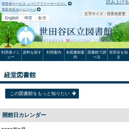
本文へ
読み上げる
障害者サービス（バリアフリーサービス）
世田谷区ホームページ
文字サイズ・背景色変更
利用者メニ
資料を探す
利用案内
各図書館案
図書館で調
世田谷を知
ュー
内
べる
る
経堂図書館
この図書館をもっと知りたい
開館日カレンダー