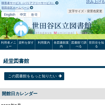
本文へ
読み上げる
障害者サービス（バリアフリーサービス）
世田谷区ホームページ
文字サイズ・背景色変更
利用者メニ
資料を探す
利用案内
各図書館案
図書館で調
世田谷を知
ュー
内
べる
る
経堂図書館
この図書館をもっと知りたい
開館日カレンダー