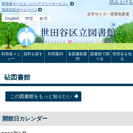
本文へ
読み上げる
障害者サービス（バリアフリーサービス）
世田谷区ホームページ
文字サイズ・背景色変更
利用者メニ
資料を探す
利用案内
各図書館案
図書館で調
世田谷を知
ュー
内
べる
る
砧図書館
この図書館をもっと知りたい
開館日カレンダー