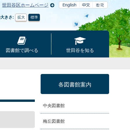
世田谷区ホームページ
の大きさ
拡大
標準
図書館で調べる
世田谷を知る
各図書館案内
中央図書館
梅丘図書館