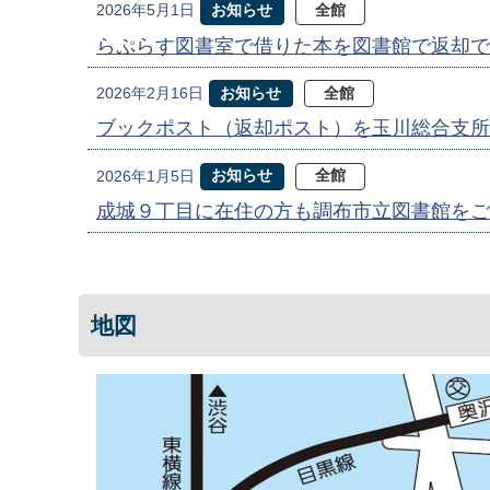
お知らせ
全館
2026年5月1日
らぷらす図書室で借りた本を図書館で返却で
お知らせ
全館
2026年2月16日
ブックポスト（返却ポスト）を玉川総合支所
お知らせ
全館
2026年1月5日
成城９丁目に在住の方も調布市立図書館をご
地図