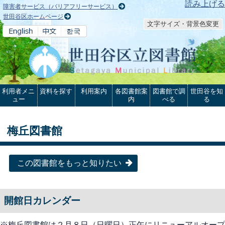
本文へ
読み上げる
障害者サービス（バリアフリーサービス）
世田谷区ホームページ
文字サイズ・背景色変更
利用者メニ
資料を探す
利用案内
各図書館案
図書館で調
世田谷を知
ュー
内
べる
る
梅丘図書館
この図書館をもっと知りたい
開館日カレンダー
※梅丘図書館は２月８日（日曜日）正午にリニューアルオープ