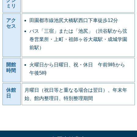
クシ
ミリ
アク
田園都市線池尻大橋駅西口下車徒歩12分
セス
バス「三宿」または「池尻」（渋谷駅から弦
巻営業所・上町・祖師ヶ谷大蔵駅・成城学園
前駅）
開館
火曜日から日曜日、祝・休日 午前9時から
時間
午後5時
休館
月曜日（祝日等と重なる場合は翌日）、年末年
日
始、館内整理日、特別整理期間