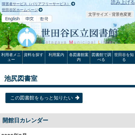
本文へ
読み上げる
障害者サービス（バリアフリーサービス）
世田谷区ホームページ
文字サイズ・背景色変更
利用者メニ
資料を探す
利用案内
各図書館案
図書館で調
世田谷を知
ュー
内
べる
る
池尻図書室
この図書館をもっと知りたい
開館日カレンダー