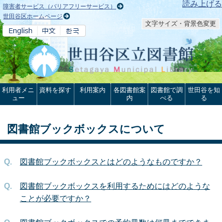
本文へ
読み上げる
障害者サービス（バリアフリーサービス）
世田谷区ホームページ
文字サイズ・背景色変更
利用者メニ
資料を探す
利用案内
各図書館案
図書館で調
世田谷を知
ュー
内
べる
る
図書館ブックボックスについて
図書館ブックボックスとはどのようなものですか？
図書館ブックボックスを利用するためにはどのような
ことが必要ですか？