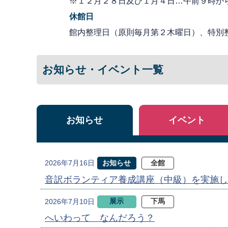
※１２月２８日及び１月４日…午前９時か
休館日
館内整理日（原則毎月第２木曜日）、特別
お知らせ・イベント一覧
お知らせ
イベント
お知らせ
全館
2026年7月16日
音訳ボランティア養成講座（中級）を実施し
展示
下馬
2026年7月10日
へいわって なんだろう？