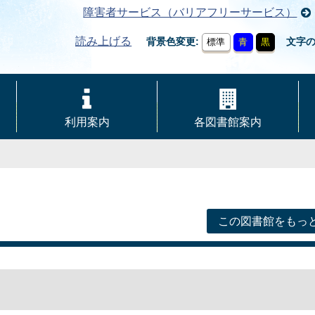
障害者サービス（バリアフリーサービス）
読み上げる
背景色変更
文字
標準
青
黒
利用案内
各図書館案内
この図書館をもっ