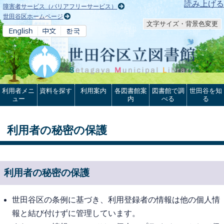
本文へ
読み上げる
障害者サービス（バリアフリーサービス）
世田谷区ホームページ
文字サイズ・背景色変更
利用者メニ
資料を探す
利用案内
各図書館案
図書館で調
世田谷を知
ュー
内
べる
る
利用者の秘密の保護
利用者の秘密の保護
世田谷区の条例に基づき、利用登録者の情報は他の個人情
報と結び付けずに管理しています。