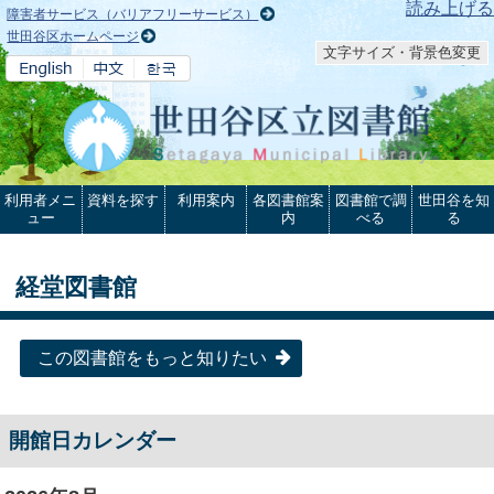
本文へ
読み上げる
障害者サービス（バリアフリーサービス）
世田谷区ホームページ
文字サイズ・背景色変更
利用者メニ
資料を探す
利用案内
各図書館案
図書館で調
世田谷を知
ュー
内
べる
る
経堂図書館
この図書館をもっと知りたい
開館日カレンダー