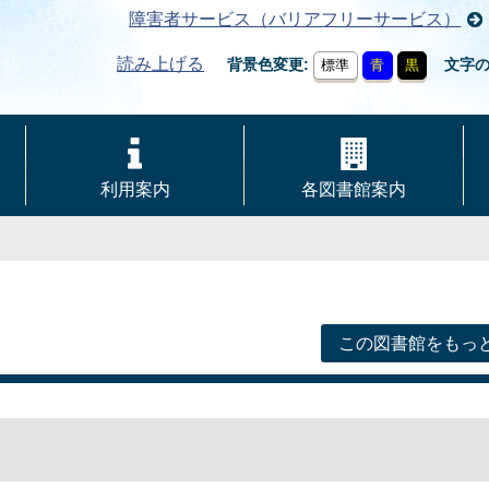
障害者サービス（バリアフリーサービス）
読み上げる
背景色変更
文字
標準
青
黒
利用案内
各図書館案内
この図書館をもっ