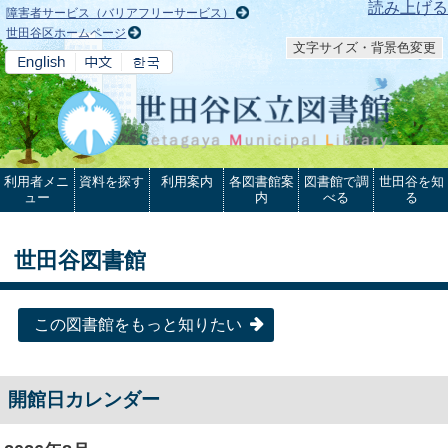
本文へ
読み上げる
障害者サービス（バリアフリーサービス）
世田谷区ホームページ
文字サイズ・背景色変更
利用者メニ
資料を探す
利用案内
各図書館案
図書館で調
世田谷を知
ュー
内
べる
る
世田谷図書館
この図書館をもっと知りたい
開館日カレンダー