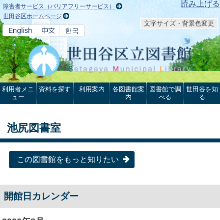
本文へ
読み上げる
障害者サービス（バリアフリーサービス）
世田谷区ホームページ
文字サイズ・背景色変更
利用者メニ
資料を探す
利用案内
各図書館案
図書館で調
世田谷を知
ュー
内
べる
る
池尻図書室
この図書館をもっと知りたい
開館日カレンダー