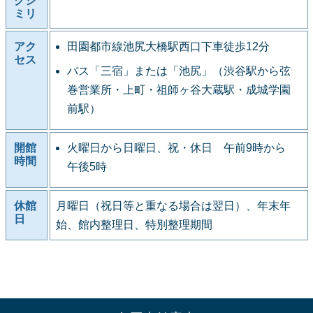
クシ
ミリ
アク
田園都市線池尻大橋駅西口下車徒歩12分
セス
バス「三宿」または「池尻」（渋谷駅から弦
巻営業所・上町・祖師ヶ谷大蔵駅・成城学園
前駅）
開館
火曜日から日曜日、祝・休日 午前9時から
時間
午後5時
休館
月曜日（祝日等と重なる場合は翌日）、年末年
日
始、館内整理日、特別整理期間