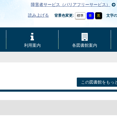
障害者サービス（バリアフリーサービス）
読み上げる
背景色変更
文字
標準
青
黒
利用案内
各図書館案内
この図書館をもっ