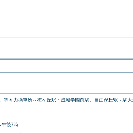
力、等々力操車所～梅ヶ丘駅・成城学園前駅、自由が丘駅～駒大
ら午後7時