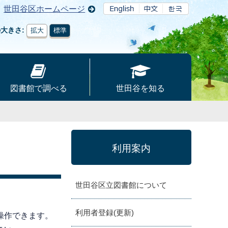
世田谷区ホームページ
の大きさ
拡大
標準
図書館で調べる
世田谷を知る
利用案内
世田谷区立図書館について
利用者登録(更新)
操作できます。