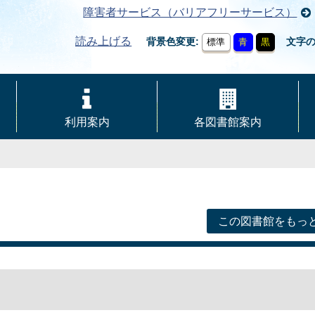
障害者サービス（バリアフリーサービス）
読み上げる
背景色変更
文字
標準
青
黒
利用案内
各図書館案内
この図書館をもっ