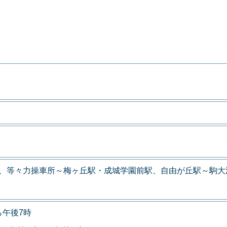
力、等々力操車所～梅ヶ丘駅・成城学園前駅、自由が丘駅～駒大
ら午後7時