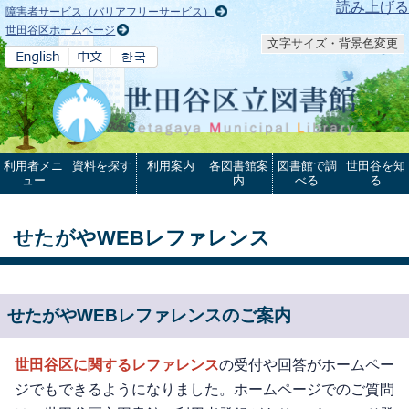
本文へ
読み上げる
障害者サービス（バリアフリーサービス）
世田谷区ホームページ
文字サイズ・背景色変更
利用者メニ
資料を探す
利用案内
各図書館案
図書館で調
世田谷を知
ュー
内
べる
る
せたがやWEBレファレンス
せたがやWEBレファレンスのご案内
世田谷区に関するレファレンス
の受付や回答がホームペー
ジでもできるようになりました。ホームページでのご質問