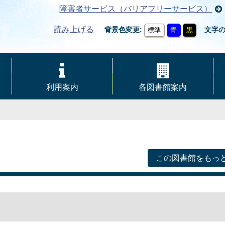
障害者サービス（バリアフリーサービス）
読み上げる
背景色変更
文字
標準
青
黒
利用案内
各図書館案内
この図書館をもっ