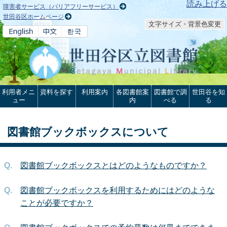
本文へ
読み上げる
障害者サービス（バリアフリーサービス）
世田谷区ホームページ
文字サイズ・背景色変更
利用者メニ
資料を探す
利用案内
各図書館案
図書館で調
世田谷を知
ュー
内
べる
る
図書館ブックボックスについて
図書館ブックボックスとはどのようなものですか？
図書館ブックボックスを利用するためにはどのような
ことが必要ですか？