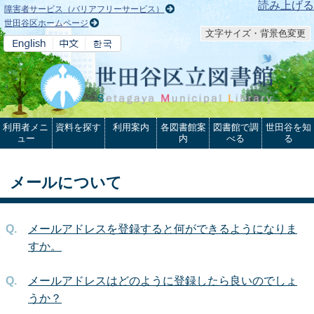
本文へ
読み上げる
障害者サービス（バリアフリーサービス）
世田谷区ホームページ
文字サイズ・背景色変更
利用者メニ
資料を探す
利用案内
各図書館案
図書館で調
世田谷を知
ュー
内
べる
る
メールについて
メールアドレスを登録すると何ができるようになりま
すか。
メールアドレスはどのように登録したら良いのでしょ
うか？